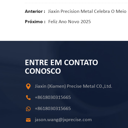
Anterior :
Jiaxin Precision Metal Celebra O Mei
Próximo :
Feliz Ano Novo 2025
ENTRE EM CONTATO
CONOSCO
Jiaxin (Xiamen) Precise Metal C0.,Ltd.
+8618030315665
+8618030315665
jason.wang@jxprecise.com