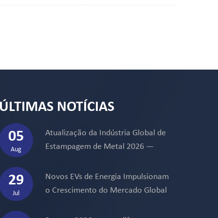
ÚLTIMAS NOTÍCIAS
05
Atualização da Indústria Global de
Estampagem de Metal 2026 —
Aug
Demanda por VE, Mudanças na
Cadeia de Suprimentos e Novas
29
Novos EVs de Energia Impulsionam
Tendências de Fabricação
o Crescimento do Mercado Global
Jul
de Componentes de Estampagem
Metálica de Precisão