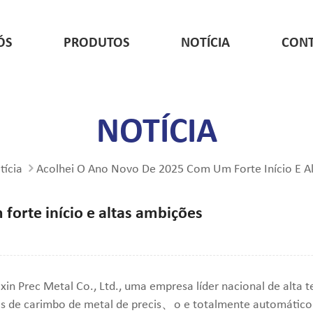
ÓS
PRODUTOS
NOTÍCIA
CONT
Peças de Relé de Estamparia
Terminal de estampagem de metal
Tampa do motor de estampagem de metal
Peças para estamparia de metal
Acessórios para display de estampagem de ferragens
Cartão de linha de estampagem de metal
NOTÍCIA
tícia
Acolhei O Ano Novo De 2025 Com Um Forte Início E A
forte início e altas ambições
in Prec Metal Co., Ltd., uma empresa líder nacional de alta t
s de carimbo de metal de precis、o e totalmente automátic