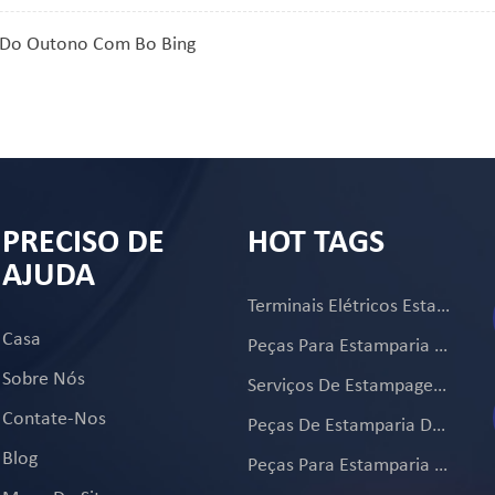
o Do Outono Com Bo Bing
PRECISO DE
HOT TAGS
AJUDA
Terminais Elétricos Estampados De Metal
Casa
Peças Para Estamparia De Metal
Sobre Nós
Serviços De Estampagem De Precisão De Metal
Contate-Nos
Peças De Estamparia De Ferragens
Blog
Peças Para Estamparia De Metal Automotivo Personalizado