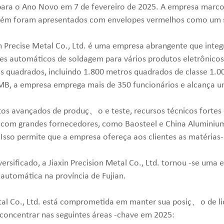
para o Ano Novo em 7 de fevereiro de 2025. A empresa mar
bém foram apresentados com envelopes vermelhos como um si
in Precise Metal Co., Ltd. é uma empresa abrangente que in
automáticos de soldagem para vários produtos eletrônicos. 
 quadrados, incluindo 1.800 metros quadrados de classe 1.000
MB, a empresa emprega mais de 350 funcionários e alcança u
entos avançados de produç、o e teste, recursos técnicos forte
 com grandes fornecedores, como Baosteel e China Aluminiu
 Isso permite que a empresa ofereça aos clientes as matérias
rsificado, a Jiaxin Precision Metal Co., Ltd. tornou -se um
utomática na província de Fujian.
al Co., Ltd. está comprometida em manter sua posiç、o de li
concentrar nas seguintes áreas -chave em 2025: